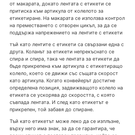
от макарата, докато лентата с етикети се
притиска към артикула от колелото за
етикетиране. На макарата се използва контрол
на преместването с отворен цикъл, за да се
поддържа напрежението на лентите с етикети
тъй като лентите с етикети са свързани една с
друга. Коланът за етикети непрекъснато се
спира и спира, така че лентата за етикети да
бъде прикрепена към артикула с етикетиращо
колело, което се движи със същата скорост
като артикула. Когато конвейерът достигне
определена позиция, задвижващото колело на
етикета се ускорява до скоростта, с която
съвпада лентата. И след като етикетът е
прикрепен, той забавя до спиране.
Тъй като етикетът може леко да се изплъзне,
върху него има знак, за да се гарантира, че