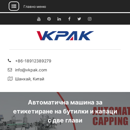
Главно меню
Преминете
към
Youtube
Pinterest
Linkedin
Facebook
Twitter
Instagram
съдържанието
+86-18912389279
info@vkpak.com
Шанхай, Китай
Автоматична машина за
етикетиране на бутилки и капаци
с две глави