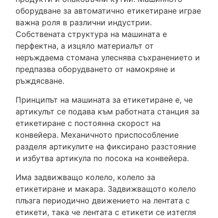
оборудване за автоматично етикетиране играе
важна роля в различни индустрии.
Собствената структура на машината е
перфектна, а изцяло материалът от
неръждаема стомана улеснява съхранението и
предпазва оборудването от намокряне и
ръждясване.
Принципът на машината за етикетиране е, че
артикулът се подава към работната станция за
етикетиране с постоянна скорост на
конвейера. Механичното приспособление
разделя артикулите на фиксирано разстояние
и избутва артикула по посока на конвейера.
Има задвижващо колело, колело за
етикетиране и макара. Задвижващото колело
плъзга периодично движението на лентата с
етикети, така че лентата с етикети се изтегля