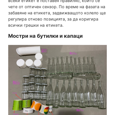
всеки етикет е поставен правилно, който се
чете от оптичен сензор. По време на фазата на
забавяне на етикета, задвижващото колело ще
регулира отново позицията, за да коригира
всички грешки на етикета.
Мостри на бутилки и капаци