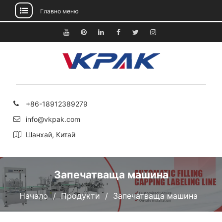
Главно меню
Преминете
към
Youtube
Pinterest
Linkedin
Facebook
Twitter
Instagram
съдържанието
+86-18912389279
info@vkpak.com
Шанхай, Китай
Запечатваща машина
Начало
Продукти
Запечатваща машина