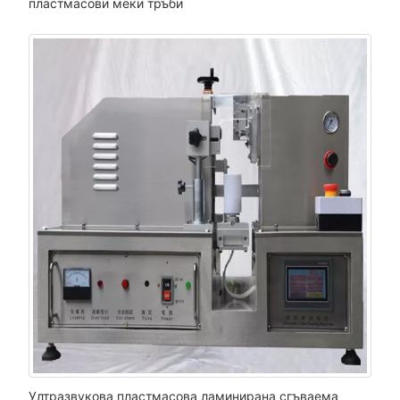
пластмасови меки тръби
Ултразвукова пластмасова ламинирана сгъваема