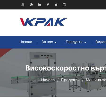
Преминете
към
Youtube
Pinterest
Linkedin
Facebook
Twitter
Instagram
съдържанието
Начало
За нас
Продукти
Виде
Високоскоростно върт
Начало
Продукти
Машина за