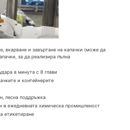
е, вкарване и завъртане на капачки (може да
апачки, за да реализира пълна
дара в минута с 8 глави
пачките и контейнерите
н, лесна поддръжка
и в ежедневната химическа промишленост
за етикетиране