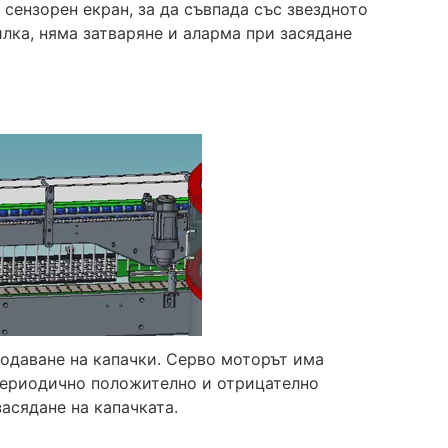
 сензорен екран, за да съвпада със звездното
илка, няма затваряне и аларма при засядане
подаване на капачки. Серво моторът има
периодично положително и отрицателно
засядане на капачката.