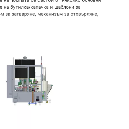
е на помпата се състои от няколко основни
е на бутилка/капачка и шаблони за
м за затваряне, механизъм за отхвърляне,