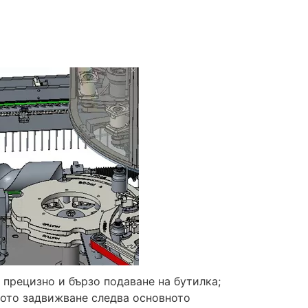
с прецизно и бързо подаване на бутилка;
вото задвижване следва основното