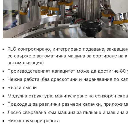
PLC контролирано, интегрирано подаване, захващан
се свърже с автоматична машина за сортиране на к
автоматизация)
Производственият капацитет може да достигне 80 у
Нежна работа, без драскотини и наранявания по ка
Бързи смени
Модулна структура, манипулиране на сензорен екра
Подходящ за различни размери капачки, приложим
Лесно свързване към машина за пълнене и машина 
Нисък шум при работа