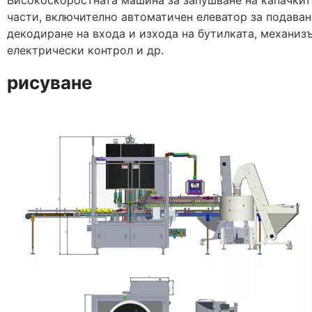
Високоскоростната машина за запушване на капачкит
части, включително автоматичен елеватор за подаван
декодиране на входа и изхода на бутилката, механизъ
електрически контрол и др.
рисуване