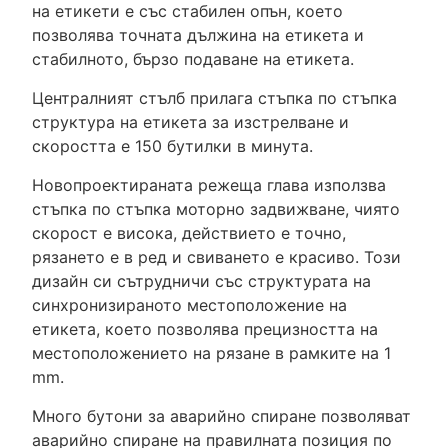
на етикети е със стабилен опън, което
позволява точната дължина на етикета и
стабилното, бързо подаване на етикета.
Централният стълб прилага стъпка по стъпка
структура на етикета за изстрелване и
скоростта е 150 бутилки в минута.
Новопроектираната режеща глава използва
стъпка по стъпка моторно задвижване, чиято
скорост е висока, действието е точно,
рязането е в ред и свиването е красиво. Този
дизайн си сътрудничи със структурата на
синхронизираното местоположение на
етикета, което позволява прецизността на
местоположението на рязане в рамките на 1
mm.
Много бутони за аварийно спиране позволяват
аварийно спиране на правилната позиция по