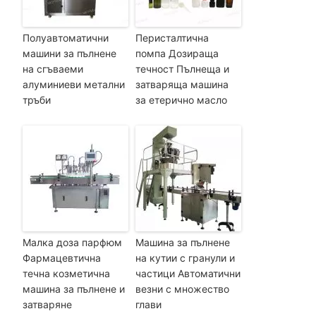
Полуавтоматични
Перисталтична
машини за пълнене
помпа Дозираща
на сгъваеми
течност Пълнеща и
алуминиеви метални
затваряща машина
тръби
за етерично масло
Малка доза парфюм
Машина за пълнене
Фармацевтична
на кутии с гранули и
течна козметична
частици Автоматични
машина за пълнене и
везни с множество
затваряне
глави