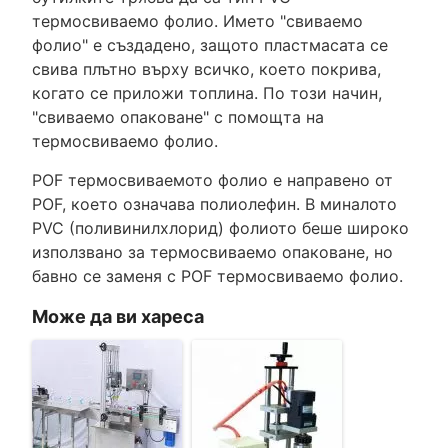
термосвиваемо фолио. Името "свиваемо
фолио" е създадено, защото пластмасата се
свива плътно върху всичко, което покрива,
когато се приложи топлина. По този начин,
"свиваемо опаковане" с помощта на
термосвиваемо фолио.
POF термосвиваемото фолио е направено от
POF, което означава полиолефин. В миналото
PVC (поливинилхлорид) фолиото беше широко
използвано за термосвиваемо опаковане, но
бавно се заменя с POF термосвиваемо фолио.
Може да ви хареса