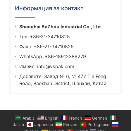
Информация за контакт
Shanghai BaZhou Industrial Co., Ltd.
Тел: +86-21-34710825
Факс: +86-21-34710825
WhatsApp: +86-18912389279
Имейл:
info@vkpak.com
Добавете: Завод № 6, № 477 Tie Feng
Road, Baoshan District, Шанхай, Китай.
Arabic
English
French
German
Italian
Japanese
Persian
Portuguese