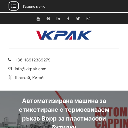
Главно меню
Преминете
към
Youtube
Pinterest
Linkedin
Facebook
Twitter
Instagram
съдържанието
+86-18912389279
info@vkpak.com
Шанхай, Китай
Автоматизирана машина за
етикетиране с термосвиваем
ръкав Bopp за пластмасови
бутилки