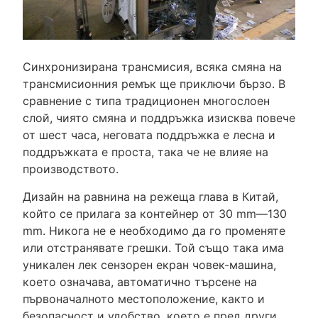
Синхронизирана трансмисия, всяка смяна на
трансмисионния ремък ще приключи бързо. В
сравнение с типа традиционен многослоен
слой, чиято смяна и поддръжка изисква повече
от шест часа, неговата поддръжка е лесна и
поддръжката е проста, така че не влияе на
производството.
Дизайн на равнина на режеща глава в Китай,
който се прилага за контейнер от 30 mm—130
mm. Никога не е необходимо да го променяте
или отстранявате грешки. Той също така има
уникален лек сензорен екран човек-машина,
което означава, автоматично търсене на
първоначалното местоположение, както и
безопасност и удобство, което е пред други