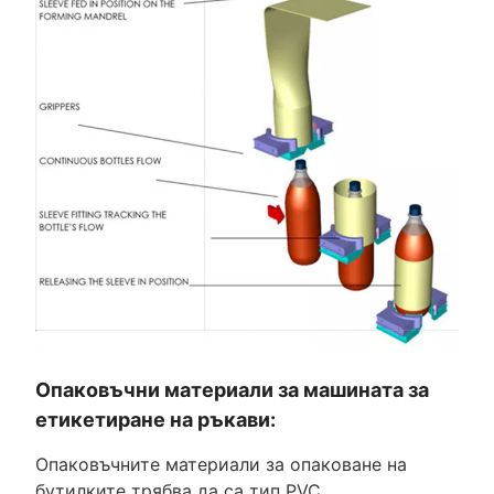
Опаковъчни материали за машината за
етикетиране на ръкави:
Опаковъчните материали за опаковане на
бутилките трябва да са тип PVC